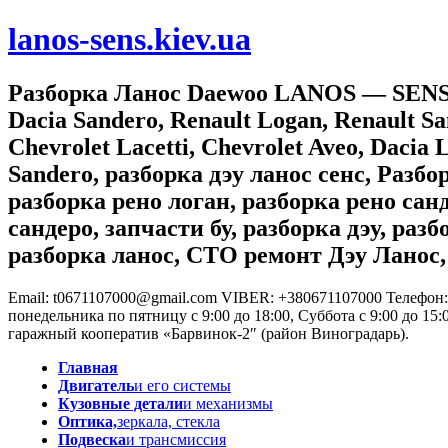
lanos-sens.kiev.ua
Разборка Ланос Daewoo LANOS — SENS, Ch
Dacia Sandero, Renault Logan, Renault Sa
Chevrolet Lacetti, Chevrolet Aveo, Dacia 
Sandero, разборка дэу ланос сенс, Разб
разборка рено логан, разборка рено санд
сандеро, запчасти бу, разборка дэу, разб
разборка ланос, СТО ремонт Дэу Ланос, 
Email: t0671107000@gmail.com VIBER: +380671107000
Телефон:
понедельника по пятницу с 9:00 до 18:00, Суббота с 9:00 до 15:
гаражный кооператив «Барвинок-2″ (район Виноградарь).
Главная
Двигатель
и его системы
Кузовные детали
и механизмы
Оптика,
зеркала, стекла
Подвеска
и трансмиссия