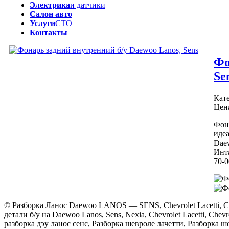
Электрика
и датчики
Салон авто
Услуги
СТО
Контакты
Фо
Se
Кат
Цен
Фон
иде
Dae
Инта
70-0
© Разборка Ланос Daewoo LANOS — SENS, Chevrolet Lacetti, Chev
детали б/у на Daewoo Lanos, Sens, Nexia, Chevrolet Lacetti, Chevr
разборка дэу ланос сенс, Разборка шевроле лачетти, Разборка ше