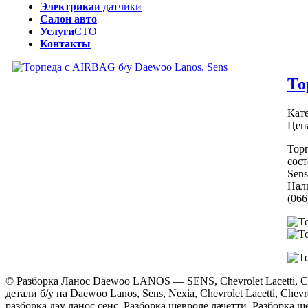
Электрика
и датчики
Салон авто
Услуги
СТО
Контакты
То
Кат
Цен
Тор
сост
Sen
Нали
(066
© Разборка Ланос Daewoo LANOS — SENS, Chevrolet Lacetti, Chev
детали б/у на Daewoo Lanos, Sens, Nexia, Chevrolet Lacetti, Chevr
разборка дэу ланос сенс, Разборка шевроле лачетти, Разборка ше