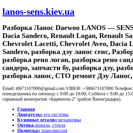
lanos-sens.kiev.ua
Разборка Ланос Daewoo LANOS — SENS, Ch
Dacia Sandero, Renault Logan, Renault Sa
Chevrolet Lacetti, Chevrolet Aveo, Dacia 
Sandero, разборка дэу ланос сенс, Разб
разборка рено логан, разборка рено санд
сандеро, запчасти бу, разборка дэу, разб
разборка ланос, СТО ремонт Дэу Ланос, 
Email: t0671107000@gmail.com VIBER: +380671107000
Телефон:
понедельника по пятницу с 9:00 до 18:00, Суббота с 9:00 до 15:
гаражный кооператив «Барвинок-2″ (район Виноградарь).
Главная
Двигатель
и его системы
Кузовные детали
и механизмы
Оптика,
зеркала, стекла
Подвеска
и трансмиссия